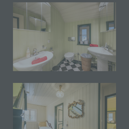
Behörde, Einrichtung oder andere Stelle außer der
betroffenen Person, dem Verantwortlichen, dem
Auftragsverarbeiter und den Personen, die unter
der unmittelbaren Verantwortung des
Verantwortlichen oder des Auftragsverarbeiters
befugt sind, die personenbezogenen Daten zu
verarbeiten.
k) Einwilligung
Einwilligung ist jede von der betroffenen Person
freiwillig für den bestimmten Fall in informierter
Weise und unmissverständlich abgegebene
Willensbekundung in Form einer Erklärung oder
einer sonstigen eindeutigen bestätigenden
Handlung, mit der die betroffene Person zu
verstehen gibt, dass sie mit der Verarbeitung der
sie betreffenden personenbezogenen Daten
einverstanden ist.
Name und Anschrift des für die Verarbeitung