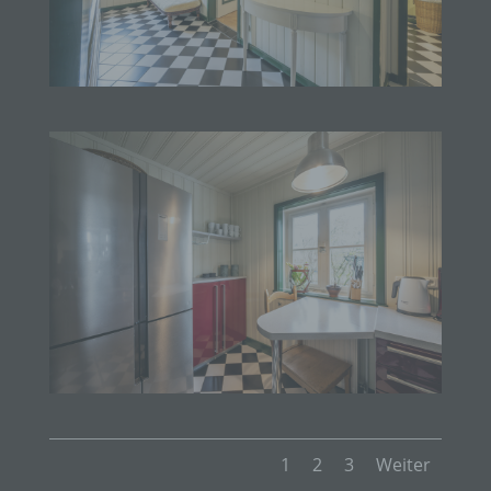
Verantwortlichen
Verantwortlicher im Sinne der Datenschutz-
Grundverordnung, sonstiger in den Mitgliedstaaten
der Europäischen Union geltenden
Datenschutzgesetze und anderer Bestimmungen
mit datenschutzrechtlichem Charakter ist die:
Alpchalet Oberstdorf GbR
Lisa-Marie Reiser/Florian Reiser
Maximilianstrasse 22
87561 Oberstdorf
Deutschland
+49 (0) 8322 5275
E-Mail: feworeiser@yahoo.de
1
2
3
Weiter